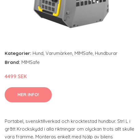
Kategorier:
Hund
,
Varumärken
,
MIMSafe
,
Hundburar
Brand:
MIMSafe
4499 SEK
MER INFO!
Portabel, svensktillverkad och krocktestad hundbur. Strl L i
grått Krockskydd i alla riktningar om olyckan trots allt skulle
vara framme. Monteras enkelt med hjälp av bilens