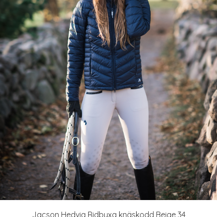
Jacson Hedvig Ridbyxa knäskodd Beige 34