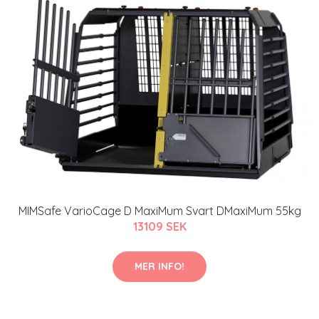
MIMSafe VarioCage D MaxiMum Svart DMaxiMum 55kg
13109 SEK
MER INFO!