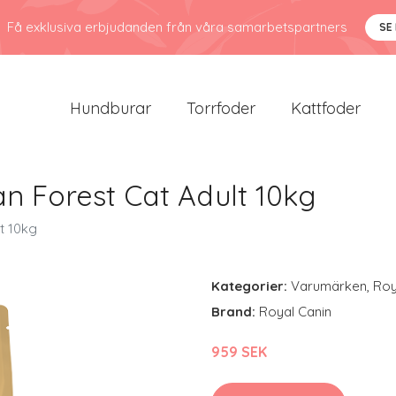
Få exklusiva erbjudanden från våra samarbetspartners
SE
Hundburar
Torrfoder
Kattfoder
n Forest Cat Adult 10kg
t 10kg
Kategorier:
Varumärken
,
Roy
Brand:
Royal Canin
959 SEK