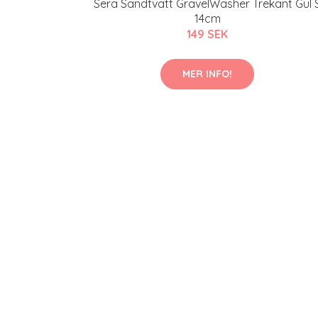
Sera Sandtvätt GravelWasher Trekant Gul 
14cm
149 SEK
MER INFO!