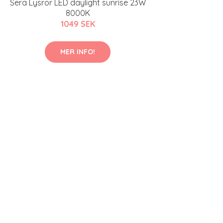
Sera Lysrör LED daylight sunrise 23W
8000K
1049 SEK
MER INFO!