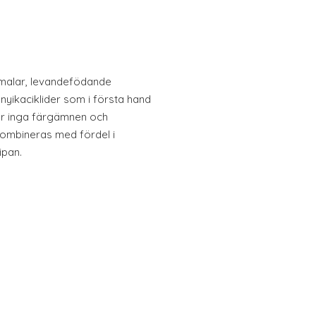
 malar, levandefödande
yikaciklider som i första hand
ler inga färgämnen och
ombineras med fördel i
ipan.