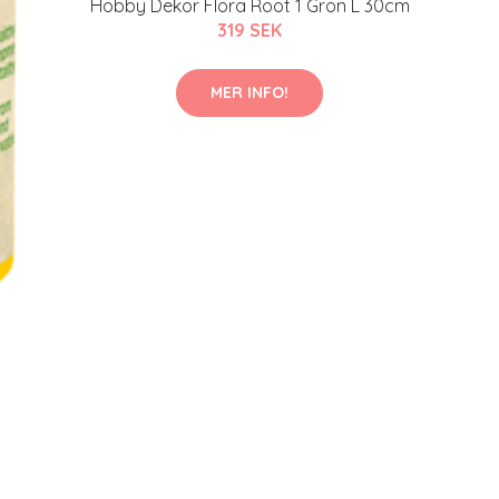
Hobby Dekor Flora Root 1 Grön L 30cm
319 SEK
MER INFO!