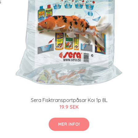
S
Sera Fisktransportpåsar Koi 1p 8L
19.9 SEK
MER INFO!