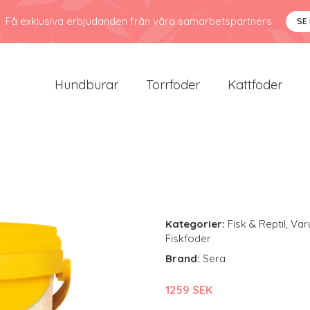
Få exklusiva erbjudanden från våra samarbetspartners
SE
Hundburar
Torrfoder
Kattfoder
Kategorier:
Fisk & Reptil
,
Var
Fiskfoder
Brand:
Sera
1259 SEK