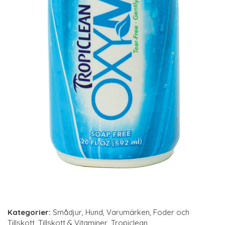
Kategorier:
Smådjur
,
Hund
,
Varumärken
,
Foder och
Tillskott
,
Tillskott & Vitaminer
,
Tropiclean